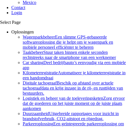
Mexico
Contact
Login
Select Page
Oplossingen
Wagenparkbeheer
Een slimme GPS-gebaseerde
softwareoplossing die je helpt om je wagenpark en
mobiele personeel efficiënter te beheren
Taakbeheer
Stuur taken binnen enkele seconden
rechtstreeks naar de smartphone van een werknemer
Car sharing
Deel bedrijfsauto’s eenvoudig via een mobiele
app
Kilometerregistratie
Automatiseer je kilometerregistratie in
een handomdraai
Digitale tachograaf
Beschik op afstand over actuele
tachograafdata en krijg inzage in de rij- en rusttijden van
bestuurders.
Logistiek en beheer van de toeleveringsketen
Zorg ervoor
dat de goederen op het juiste moment op de juiste plaats
aankomen
Duurzaamheid
Uitgebreide rapportages voor inzicht in
brandstofverbruik, CO2-uitstoot en rijgedrag.
Parkeeroplossing
Een geïntegreerde parkeeroplossing om