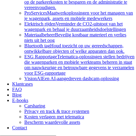
op de parkeerkosten te besparen en de administratie te
vereenvoudigen.
ProServices
Maatwerkoplossingen voor het managen van
je wagenpark, assets en mobiele medewerkers
Elektrisch rijden
Verminder de CO2-uitstoot van het
wagenpark en behaal je duurzaamheidsdoelstellingen
Materiaalbeheer
Beveilig kostbaar materieel en verlies
niets uit het oog
Bluetooth tag
Houd toezicht op uw gereedschappen,
ontwikkelbare objecten of welke apparaten dan ook.
ESG Rapportage
Telematica-oplossingen stellen bedrijven
die wagenparken en mobiele werkteams beheren in staat
om nauwkeurige en betrouwbare gegevens te verzamelen
voor ESG-rapportage
VisionAI
Een AI-aangedreven dashcam-oplossing
Klantcases
FAQ
Blog
E-books
Carsharing
Privacy en track & trace systemen
Kosten verlagen met telematica
Bescherm waardevolle assets
Contact