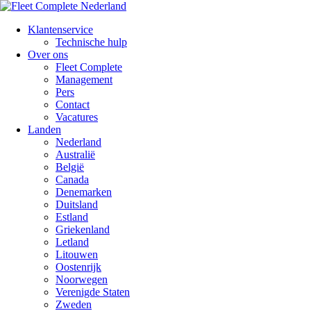
Klantenservice
Technische hulp
Over ons
Fleet Complete
Management
Pers
Contact
Vacatures
Landen
Nederland
Australië
België
Canada
Denemarken
Duitsland
Estland
Griekenland
Letland
Litouwen
Oostenrijk
Noorwegen
Verenigde Staten
Zweden