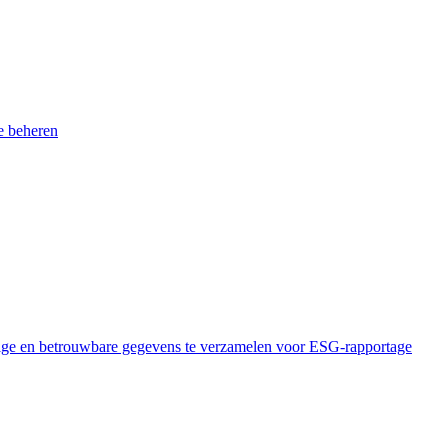
e beheren
rige en betrouwbare gegevens te verzamelen voor ESG-rapportage