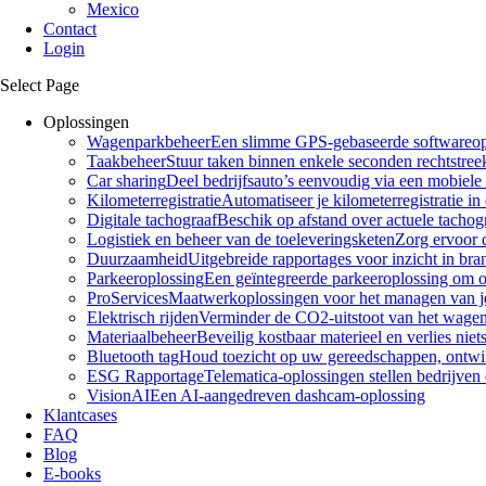
Mexico
Contact
Login
Select Page
Oplossingen
Wagenparkbeheer
Een slimme GPS-gebaseerde softwareoplo
Taakbeheer
Stuur taken binnen enkele seconden rechtstre
Car sharing
Deel bedrijfsauto’s eenvoudig via een mobiele
Kilometerregistratie
Automatiseer je kilometerregistratie i
Digitale tachograaf
Beschik op afstand over actuele tachogra
Logistiek en beheer van de toeleveringsketen
Zorg ervoor 
Duurzaamheid
Uitgebreide rapportages voor inzicht in bra
Parkeeroplossing
Een geïntegreerde parkeeroplossing om op
ProServices
Maatwerkoplossingen voor het managen van j
Elektrisch rijden
Verminder de CO2-uitstoot van het wagen
Materiaalbeheer
Beveilig kostbaar materieel en verlies niets
Bluetooth tag
Houd toezicht op uw gereedschappen, ontwik
ESG Rapportage
Telematica-oplossingen stellen bedrijv
VisionAI
Een AI-aangedreven dashcam-oplossing
Klantcases
FAQ
Blog
E-books