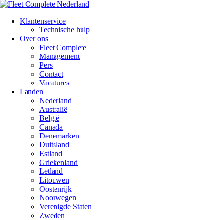
Klantenservice
Technische hulp
Over ons
Fleet Complete
Management
Pers
Contact
Vacatures
Landen
Nederland
Australië
België
Canada
Denemarken
Duitsland
Estland
Griekenland
Letland
Litouwen
Oostenrijk
Noorwegen
Verenigde Staten
Zweden