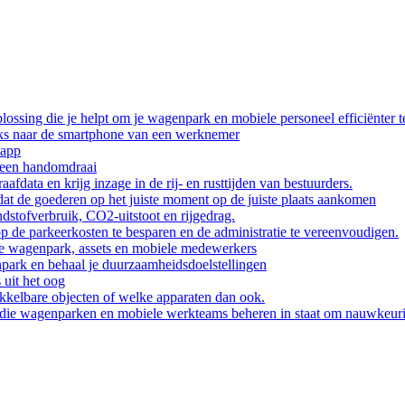
ssing die je helpt om je wagenpark en mobiele personeel efficiënter t
eks naar de smartphone van een werknemer
 app
n een handomdraai
afdata en krijg inzage in de rij- en rusttijden van bestuurders.
dat de goederen op het juiste moment op de juiste plaats aankomen
ndstofverbruik, CO2-uitstoot en rijgedrag.
 de parkeerkosten te besparen en de administratie te vereenvoudigen.
e wagenpark, assets en mobiele medewerkers
park en behaal je duurzaamheidsdoelstellingen
 uit het oog
kelbare objecten of welke apparaten dan ook.
en die wagenparken en mobiele werkteams beheren in staat om nauwkeu